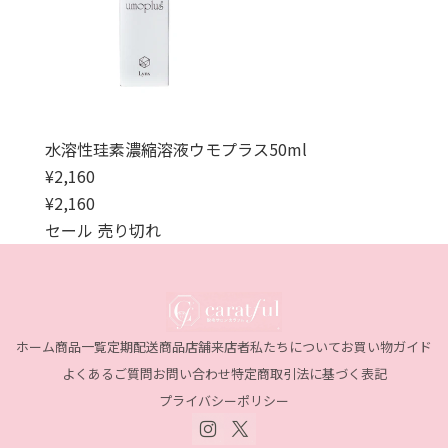
水溶性珪素濃縮溶液ウモプラス50ml
通常価格
¥2,160
通常価格
セール価格
¥2,160
セール
売り切れ
ホーム
商品一覧
定期配送商品
店舗来店者
私たちについて
お買い物ガイド
よくあるご質問
お問い合わせ
特定商取引法に基づく表記
プライバシーポリシー