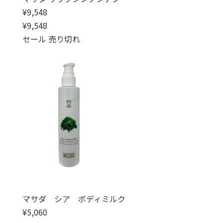
通常価格
¥9,548
通常価格
セール価格
¥9,548
セール
売り切れ
マサダ シア ボディミルク
通常価格
¥5,060